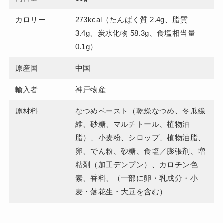
カロリー
273kcal（たんぱく質 2.4g、脂質
3.4g、炭水化物 58.3g、食塩相当量
0.1g）
原産国
中国
輸入者
神戸物産
原材料
なつめペースト（乾燥なつめ、冬瓜繊
維、砂糖、マルチトール、植物油
脂）、小麦粉、シロップ、植物油脂、
卵、でん粉、砂糖、食塩／膨張剤、増
粘剤（加工デンプン）、カロチン色
素、香料、（一部に卵・乳成分・小
麦・落花生・大豆を含む）