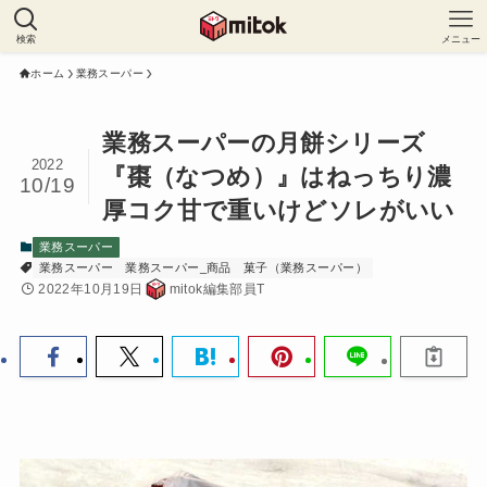
検索
メニュー
ホーム
業務スーパー
業務スーパーの月餅シリーズ
2022
『棗（なつめ）』はねっちり濃
10/19
厚コク甘で重いけどソレがいい
業務スーパー
業務スーパー
業務スーパー_商品
菓子（業務スーパー）
2022年10月19日
mitok編集部員T