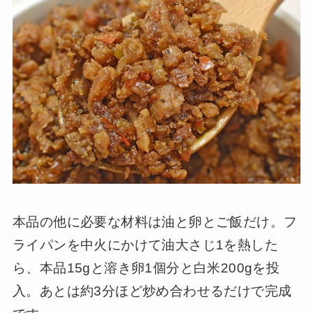
本品の他に必要な材料は油と卵とご飯だけ。フ
ライパンを中火にかけて油大さじ1を熱した
ら、本品15gと溶き卵1個分と白米200gを投
入。あとは約3分ほど炒め合わせるだけで完成