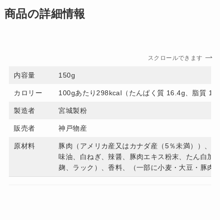
商品の詳細情報
スクロールできます
内容量
150g
カロリー
100gあたり298kcal（たんぱく質 16.4g、脂質 18
製造者
宮城製粉
販売者
神戸物産
原材料
豚肉（アメリカ産又はカナダ産（5％未満））、フ
味油、白ねぎ、辣醤、豚肉エキス粉末、たん白加
麹、ラック）、香料、（一部に小麦・大豆・豚肉