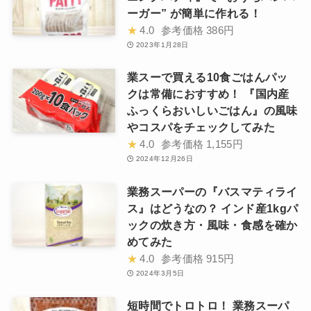
ーガー” が簡単に作れる！
★
4.0
参考価格
386円
2023年1月28日
業スーで買える10食ごはんパッ
クは常備におすすめ！ 『国内産
ふっくらおいしいごはん』の風味
やコスパをチェックしてみた
★
4.0
参考価格
1,155円
2024年12月26日
業務スーパーの『バスマティライ
ス』はどうなの？ インド産1kgパ
ックの炊き方・風味・食感を確か
めてみた
★
4.0
参考価格
915円
2024年3月5日
短時間でトロトロ！ 業務スーパ