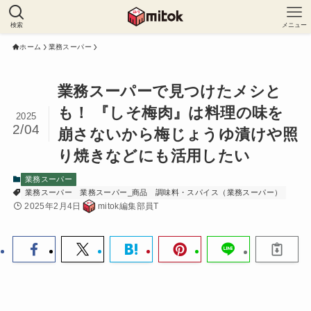
検索
メニュー
ホーム
業務スーパー
業務スーパーで見つけたメシと
も！ 『しそ梅肉』は料理の味を
2025
2/04
崩さないから梅じょうゆ漬けや照
り焼きなどにも活用したい
業務スーパー
業務スーパー
業務スーパー_商品
調味料・スパイス（業務スーパー）
2025年2月4日
mitok編集部員T