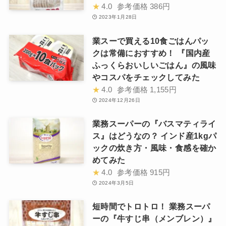
★
4.0
参考価格
386円
2023年1月28日
業スーで買える10食ごはんパッ
クは常備におすすめ！ 『国内産
ふっくらおいしいごはん』の風味
やコスパをチェックしてみた
★
4.0
参考価格
1,155円
2024年12月26日
業務スーパーの『バスマティライ
ス』はどうなの？ インド産1kgパ
ックの炊き方・風味・食感を確か
めてみた
★
4.0
参考価格
915円
2024年3月5日
短時間でトロトロ！ 業務スーパ
ーの『牛すじ串（メンブレン）』