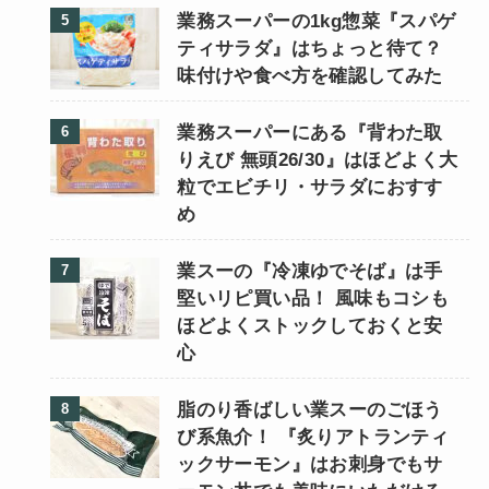
業務スーパーの1kg惣菜『スパゲ
ティサラダ』はちょっと待て？
味付けや食べ方を確認してみた
業務スーパーにある『背わた取
りえび 無頭26/30』はほどよく大
粒でエビチリ・サラダにおすす
め
業スーの『冷凍ゆでそば』は手
堅いリピ買い品！ 風味もコシも
ほどよくストックしておくと安
心
脂のり香ばしい業スーのごほう
び系魚介！ 『炙りアトランティ
ックサーモン』はお刺身でもサ