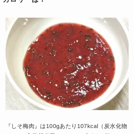
『しそ梅肉』は100gあたり107kcal（炭水化物