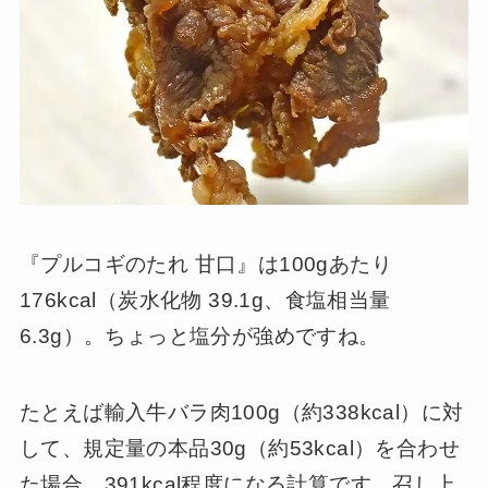
『プルコギのたれ 甘口』は100gあたり
176kcal（炭水化物 39.1g、食塩相当量
6.3g）。ちょっと塩分が強めですね。
たとえば輸入牛バラ肉100g（約338kcal）に対
して、規定量の本品30g（約53kcal）を合わせ
た場合、391kcal程度になる計算です。召し上