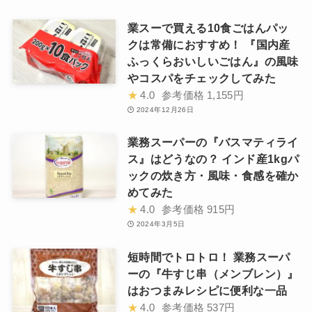
業スーで買える10食ごはんパッ
クは常備におすすめ！ 『国内産
ふっくらおいしいごはん』の風味
やコスパをチェックしてみた
★
4.0
参考価格
1,155円
2024年12月26日
業務スーパーの『バスマティライ
ス』はどうなの？ インド産1kgパ
ックの炊き方・風味・食感を確か
めてみた
★
4.0
参考価格
915円
2024年3月5日
短時間でトロトロ！ 業務スーパ
ーの『牛すじ串（メンブレン）』
はおつまみレシピに便利な一品
★
4.0
参考価格
537円