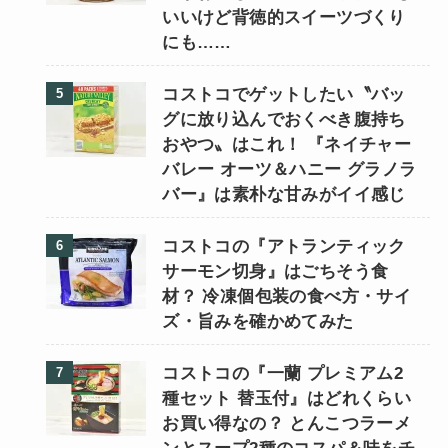
いいけど背徳的スイーツづくり
にも……
コストコでゲットしたい〝バッ
グに放り込んでおくべき腹持ち
おやつ〟はこれ！ 『ネイチャー
バレー オーツ＆ハニー グラノラ
バー』は素朴な甘みがイイ感じ
コストコの『アトランティック
サーモン切身』はごちそう食
材？ 冷凍個包装の食べ方・サイ
ズ・旨みを確かめてみた
コストコの『一蘭 プレミアム2
種セット 替玉付』はどれくらい
お買い得なの？ とんこつラーメ