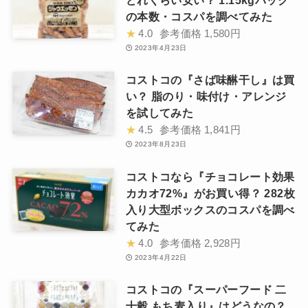
どれくらい安い？ 1.15kgパック
の本数・コスパを調べてみた
★
4.0
参考価格
1,580円
2023年4月23日
コストコの『さば味醂干し』は買
い？ 脂のり・味付け・アレンジ
を試してみた
★
4.5
参考価格
1,841円
2023年8月23日
コストコなら『チョコレート効果
カカオ72%』がお買い得？ 282枚
入り大型ボックスのコスパを調べ
てみた
★
4.0
参考価格
2,928円
2023年4月22日
コストコの『スーパーフード 二
十穀 もち麦入り』はどうなの？