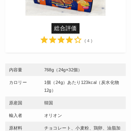
総合評価
( 4 )
内容量
768g（24g×32個）
カロリー
1個（24g）あたり123kcal（炭水化物
12g）
原産国
韓国
輸入者
オリオン
原材料
チョコレート、小麦粉、鶏卵、油脂加