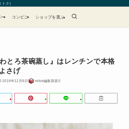
［ミトク］
パー
コンビニ
ショップを選ぶ
ふわとろ茶碗蒸し』はレンチンで本格
よさげ
2019年12月9日
mitok編集部員S