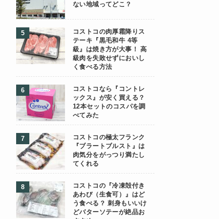
ない地域ってどこ？
コストコの肉厚霜降りス
テーキ『黒毛和牛 4等
級』は焼き方が大事！ 高
級肉を失敗せずにおいし
く食べる方法
コストコなら『コントレ
ックス』が安く買える？
12本セットのコスパを調
べてみた
コストコの極太フランク
『ブラートブルスト』は
肉気分をがっつり満たし
てくれる
コストコの『冷凍殻付き
あわび（生食可）』はど
う食べる？ 刺身もいいけ
どバターソテーが絶品お