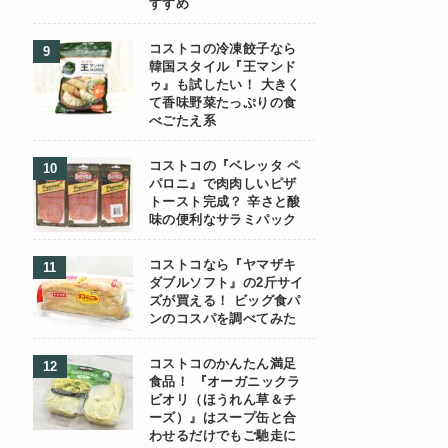
すすめ
コストコの冷凍餃子なら
韓国スタイル『王マンド
ゥ』も試したい！ 大きく
て香味野菜たっぷりの食
べごたえ系
コストコの『ベレッタ ペ
パロニ』で肉肉しいピザ
トースト完成？ 辛さと酸
味の便利なサラミパック
コストコなら『ヤマザキ
ダブルソフト』の2斤サイ
ズが買える！ ビッグ食パ
ンのコスパを調べてみた
コストコのかんたん満足
食品！ 『オーガニックラ
ビオリ（ほうれん草＆チ
ーズ）』はスープ缶と合
わせるだけでもご馳走に