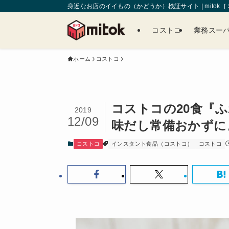
身近なお店のイイもの（かどうか）検証サイト | mitok
コストコ
業務スー
ホーム
コストコ
コストコの20食『
2019
12/09
味だし常備おかずに
コストコ
インスタント食品（コストコ）
コストコ