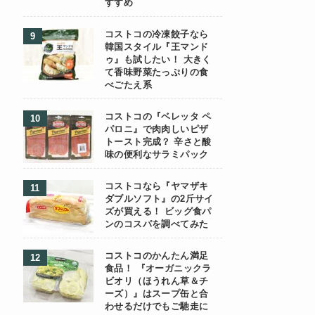
すすめ
コストコの冷凍餃子なら
韓国スタイル『王マンド
ゥ』も試したい！ 大きく
て香味野菜たっぷりの食
べごたえ系
コストコの『ベレッタ ペ
パロニ』で肉肉しいピザ
トースト完成？ 辛さと酸
味の便利なサラミパック
コストコなら『ヤマザキ
ダブルソフト』の2斤サイ
ズが買える！ ビッグ食パ
ンのコスパを調べてみた
コストコのかんたん満足
食品！ 『オーガニックラ
ビオリ（ほうれん草＆チ
ーズ）』はスープ缶と合
わせるだけでもご馳走に