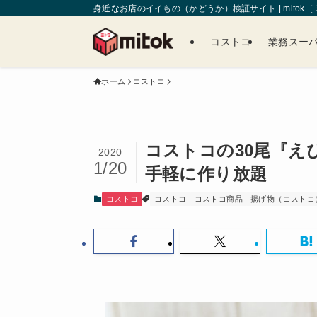
身近なお店のイイもの（かどうか）検証サイト | mitok
コストコ
業務スー
ホーム
コストコ
コストコの30尾『え
2020
1/20
手軽に作り放題
コストコ
コストコ
コストコ商品
揚げ物（コストコ