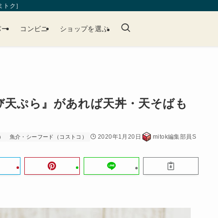
［ミトク］
パー
コンビニ
ショップを選ぶ
び天ぷら』があれば天丼・天そばも
2020年1月20日
mitok編集部員S
）
魚介・シーフード（コストコ）