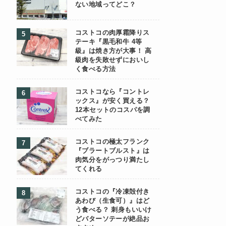
ない地域ってどこ？
コストコの肉厚霜降りス
テーキ『黒毛和牛 4等
級』は焼き方が大事！ 高
級肉を失敗せずにおいし
く食べる方法
コストコなら『コントレ
ックス』が安く買える？
12本セットのコスパを調
べてみた
コストコの極太フランク
『ブラートブルスト』は
肉気分をがっつり満たし
てくれる
コストコの『冷凍殻付き
あわび（生食可）』はど
う食べる？ 刺身もいいけ
どバターソテーが絶品お