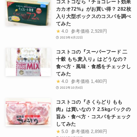
コストコなら『チョコレート効果
カカオ72%』がお買い得？ 282枚
入り大型ボックスのコスパを調べ
てみた
★
4.0
参考価格
2,928円
2023年4月22日
コストコの『スーパーフード 二
十穀 もち麦入り』はどうなの？
食べ方・風味・食感をチェックし
てみた
★
4.0
参考価格
1,480円
2022年10月4日
コストコの『さくらどり もも
肉』は買いなの？ 2.5kgパックの
旨み・食べ方・コスパをチェック
してみた
★
5.0
参考価格
2,898円