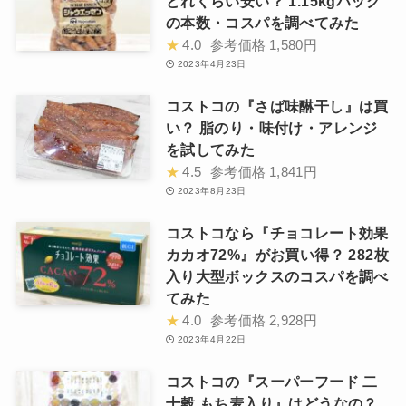
どれくらい安い？ 1.15kgパック
の本数・コスパを調べてみた
★
4.0
参考価格
1,580円
2023年4月23日
コストコの『さば味醂干し』は買
い？ 脂のり・味付け・アレンジ
を試してみた
★
4.5
参考価格
1,841円
2023年8月23日
コストコなら『チョコレート効果
カカオ72%』がお買い得？ 282枚
入り大型ボックスのコスパを調べ
てみた
★
4.0
参考価格
2,928円
2023年4月22日
コストコの『スーパーフード 二
十穀 もち麦入り』はどうなの？