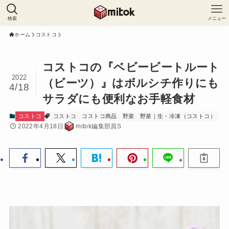
検索
メニュー
ホーム
コストコ
コストコの『ベビービートルート
2022
（ビーツ）』はボルシチ作りにも
4/18
サラダにも便利なお手軽食材
コストコ
コストコ
コストコ商品
野菜
野菜｜生・冷凍（コストコ）
2022年4月18日
mitok編集部員S