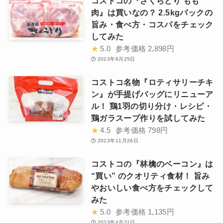
コストコの『さくらどり もも
肉』は買いなの？ 2.5kgパックの
旨み・食べ方・コスパをチェック
してみた
★
5.0
参考価格
2,898円
2023年6月25日
コストコ名物『ロティサリーチキ
ン』が手提げバッグにリニューア
ル！ 鶏1羽の切り分け・レシピ・
鶏ガラスープ作りを試してみた
★
4.5
参考価格
798円
2023年11月26日
コストコの『林檎のベーコン』は
“買い” のクオリティ食材！ 旨み
やおいしい食べ方をチェックして
みた
★
5.0
参考価格
1,135円
2023年4月21日