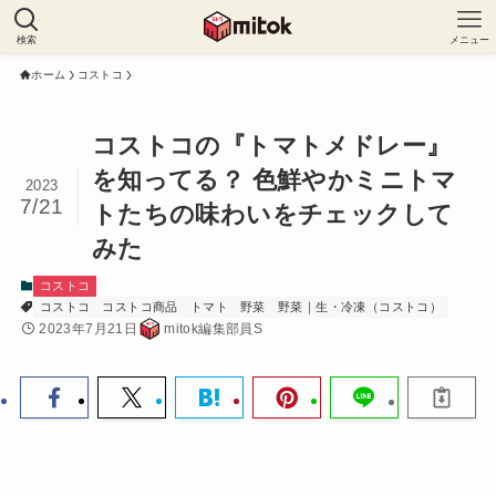
検索
メニュー
ホーム
コストコ
コストコの『トマトメドレー』
を知ってる？ 色鮮やかミニトマ
2023
7/21
トたちの味わいをチェックして
みた
コストコ
コストコ
コストコ商品
トマト
野菜
野菜｜生・冷凍（コストコ）
2023年7月21日
mitok編集部員S