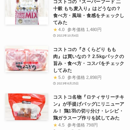
コストコの『スーパーフード 二
十穀 もち麦入り』はどうなの？
食べ方・風味・食感をチェックし
てみた
★
4.0
参考価格
1,480円
2022年10月4日
コストコの『さくらどり もも
肉』は買いなの？ 2.5kgパックの
旨み・食べ方・コスパをチェック
してみた
★
5.0
参考価格
2,898円
2023年6月25日
コストコ名物『ロティサリーチキ
ン』が手提げバッグにリニューア
ル！ 鶏1羽の切り分け・レシピ・
鶏ガラスープ作りを試してみた
★
4.5
参考価格
798円