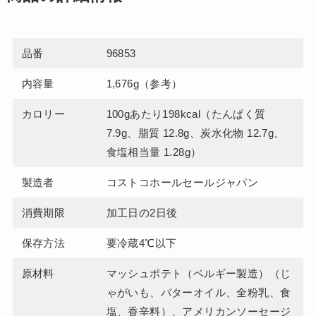
品番
96853
内容量
1,676g（参考）
カロリー
100gあたり198kcal（たんぱく質
7.9g、脂質 12.8g、炭水化物 12.7g、
食塩相当量 1.28g）
製造者
コストコホールセールジャパン
消費期限
加工日の2日後
保存方法
要冷蔵4℃以下
原材料
マッシュポテト（ベルギー製造）（じ
ゃがいも、バターオイル、全粉乳、食
塩、香辛料）、アメリカンソーセージ