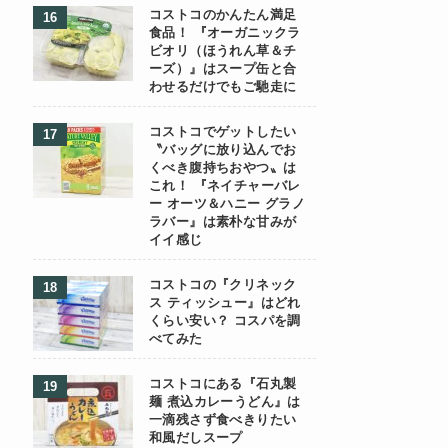
コストコのかんたん満足
食品！ 『オーガニックラ
ビオリ（ほうれん草＆チ
ーズ）』はスープ缶と合
わせるだけでもご馳走に
コストコでゲットしたい
〝バッグに放り込んでお
くべき腹持ちおやつ〟は
これ！ 『ネイチャーバレ
ー オーツ＆ハニー グラノ
ラバー』は素朴な甘みが
イイ感じ
コストコの『クリネック
ス ティッシュー』はどれ
くらい安い？ コスパを調
べてみた
コストコにある『石丸製
麺 煮込カレーうどん』は
一滴残さず食べきりたい
和風だしスープ