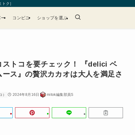
［ミトク］
パー
コンビニ
ショップを選ぶ
トコを要チェック！ 『delici ベ
ムース』の贅沢カカオは大人を満足さ
2024年8月16日
mitok編集部員S
コ）