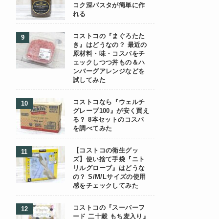
コク深パスタが簡単に作
れる
コストコの『まぐろたた
き』はどうなの？ 最近の
原材料・味・コスパをチ
ェックしつつ丼もの＆ハ
ンバーグアレンジなどを
試してみた
コストコなら『ウェルチ
グレープ100』が安く買え
る？ 8本セットのコスパ
を調べてみた
【コストコの衛生グッ
ズ】使い捨て手袋『ニト
リルグローブ』はどうな
の？ S/M/Lサイズの使用
感をチェックしてみた
コストコの『スーパーフ
ード 二十穀 もち麦入り』