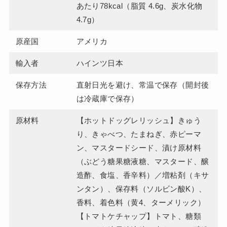
あたり78kcal（脂質 4.6g、炭水化物
4.7g）
原産国
アメリカ
輸入者
ハインツ日本
保存方法
直射日光を避け、常温で保存（開封後
は冷蔵庫で保存）
原材料
【ホットドッグレリッシュ】きゅう
り、きゃべつ、たまねぎ、赤ピーマ
ン、マスタードシード、漬け原材料
（ぶどう糖果糖液糖、マスタード、醸
造酢、食塩、香辛料）／増粘剤（キサ
ンタン）、保存料（ソルビン酸K）、
香料、着色料（黄4、ターメリック）
【トマトケチャップ】トマト、糖類