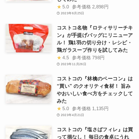
★
5.0
参考価格
2,898円
2023年6月25日
コストコ名物『ロティサリーチキ
ン』が手提げバッグにリニューア
ル！ 鶏1羽の切り分け・レシピ・
鶏ガラスープ作りを試してみた
★
4.5
参考価格
798円
2023年11月26日
コストコの『林檎のベーコン』は
“買い” のクオリティ食材！ 旨み
やおいしい食べ方をチェックして
みた
★
5.0
参考価格
1,135円
2023年4月21日
コストコの『塩さばフィレ』は買
って損なし！ 毎日の食卓にうれ