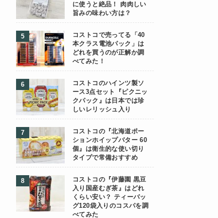
に使うと絶品！ 肉肉しい
旨みの味わい方は？
コストコで売ってる「40
本クラス電池パック」は
どれを買うのが正解か調
べてみた！
コストコのハインツ製ソ
ース3点セット『ピクニッ
クパック』は日本では珍
しいレリッシュ入り
コストコの『北海道ポー
ションホイップバター 60
個』は衛生的な使い切り
タイプで常備おすすめ
コストコの『伊藤園 黒豆
入り国産むぎ茶』はどれ
くらい安い？ ティーバッ
グ120袋入りのコスパを調
べてみた