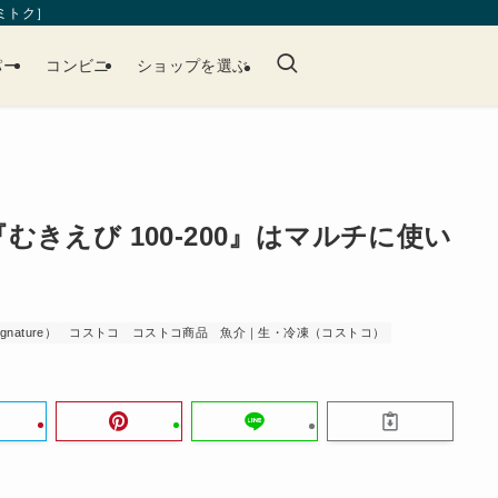
［ミトク］
パー
コンビニ
ショップを選ぶ
きえび 100-200』はマルチに使い
nature）
コストコ
コストコ商品
魚介｜生・冷凍（コストコ）