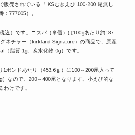
売されている『 KSむきえび 100-200 尾無し
番：777005）。
円（税込）です。コスパ（単価）は100gあたり約187
ャー（kirkland Signature）の商品で、原産
al（脂質 1g、炭水化物 0g）です。
」、つまり1ポンドあたり（453.6ｇ）に100～200尾入って
g）なので、200～400尾となります。小えび的な
るわけです。