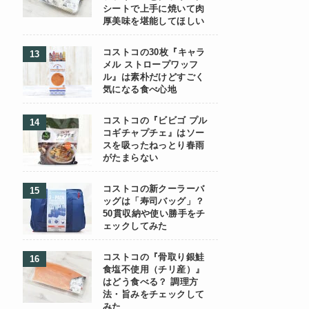
シートで上手に焼いて肉
厚美味を堪能してほしい
コストコの30枚『キャラ
メル ストロープワッフ
ル』は素朴だけどすごく
気になる食べ心地
コストコの『ビビゴ プル
コギチャプチェ』はソー
スを吸ったねっとり春雨
がたまらない
コストコの新クーラーバ
ッグは「寿司バッグ」？
50貫収納や使い勝手をチ
ェックしてみた
コストコの『骨取り銀鮭
食塩不使用（チリ産）』
はどう食べる？ 調理方
法・旨みをチェックして
みた