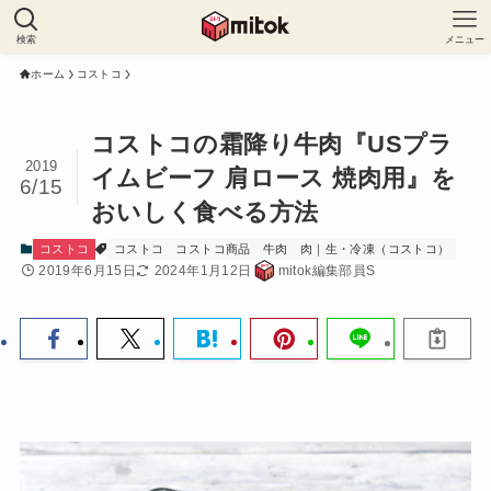
検索
メニュー
ホーム
コストコ
コストコの霜降り牛肉『USプラ
2019
イムビーフ 肩ロース 焼肉用』を
6/15
おいしく食べる方法
コストコ
コストコ
コストコ商品
牛肉
肉｜生・冷凍（コストコ）
2019年6月15日
2024年1月12日
mitok編集部員S