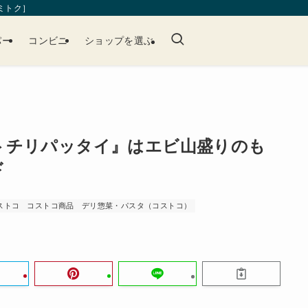
［ミトク］
パー
コンビニ
ショップを選ぶ
トチリパッタイ』はエビ山盛りのも
ド
ストコ
コストコ商品
デリ惣菜・パスタ（コストコ）