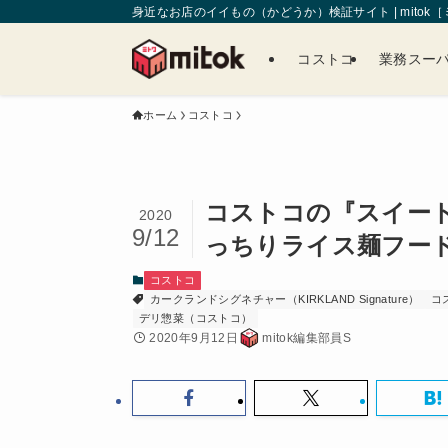
身近なお店のイイもの（かどうか）検証サイト | mitok
コストコ
業務スー
ホーム
コストコ
コストコの『スイー
2020
9/12
っちりライス麺フー
コストコ
カークランドシグネチャー（KIRKLAND Signature）
コ
デリ惣菜（コストコ）
2020年9月12日
mitok編集部員S