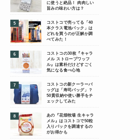
に使うと絶品！ 肉肉しい
旨みの味わい方は？
コストコで売ってる「40
本クラス電池パック」は
どれを買うのが正解か調
べてみた！
コストコの30枚『キャラ
メル ストロープワッフ
ル』は素朴だけどすごく
気になる食べ心地
コストコの新クーラーバ
ッグは「寿司バッグ」？
50貫収納や使い勝手をチ
ェックしてみた
あの『花畑牧場 生キャラ
メル』はコストコで50粒
入りパックを調達するの
がお得かも