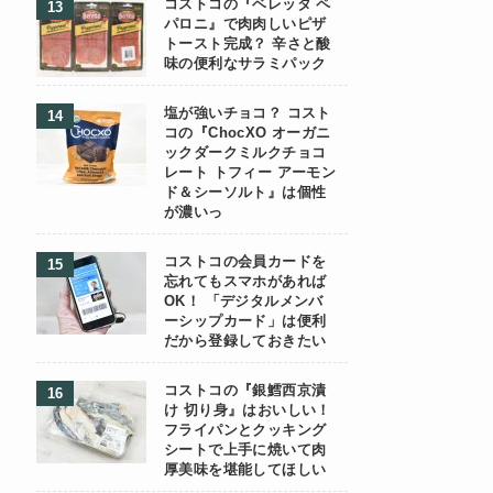
コストコの『ベレッタ ペ
パロニ』で肉肉しいピザ
トースト完成？ 辛さと酸
味の便利なサラミパック
塩が強いチョコ？ コスト
コの『ChocXO オーガニ
ックダークミルクチョコ
レート トフィー アーモン
ド＆シーソルト』は個性
が濃いっ
コストコの会員カードを
忘れてもスマホがあれば
OK！ 「デジタルメンバ
ーシップカード」は便利
だから登録しておきたい
コストコの『銀鱈西京漬
け 切り身』はおいしい！
フライパンとクッキング
シートで上手に焼いて肉
厚美味を堪能してほしい