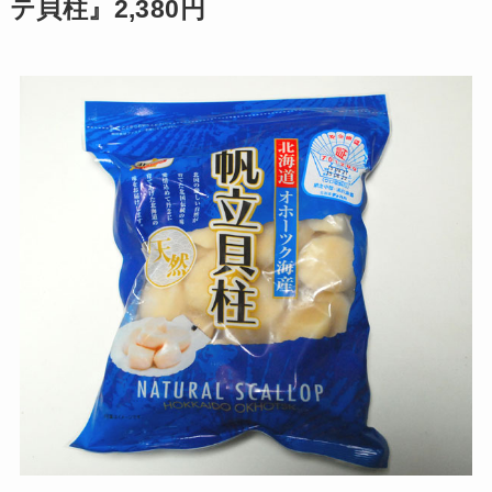
テ貝柱』2,380円