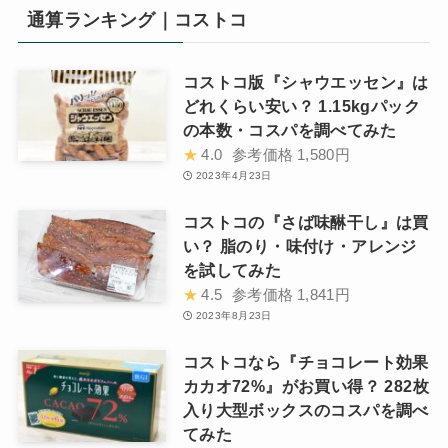
通算ランキング｜コストコ
コストコ版『シャウエッセン』は
どれくらい安い？ 1.15kgパック
の本数・コスパを調べてみた
★
4.0
参考価格
1,580円
2023年4月23日
コストコの『さば味醂干し』は買
い？ 脂のり・味付け・アレンジ
を試してみた
★
4.5
参考価格
1,841円
2023年8月23日
コストコなら『チョコレート効果
カカオ72%』がお買い得？ 282枚
入り大型ボックスのコスパを調べ
てみた