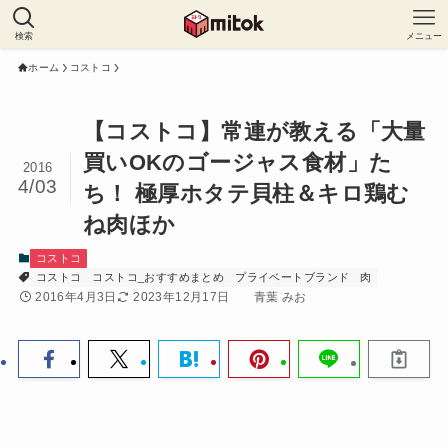
検索
メニュー
ホーム
コストコ
【コストコ】常連が教える「大量
買いOKのゴージャス食材」た
2016
4/03
ち！ 極厚ホタテ貝柱＆キロ鶏む
ね肉ほか
コストコ
コストコ
コストコ_おすすめまとめ
プライベートブランド
肉
2016年4月3日
2023年12月17日
青葉 みお