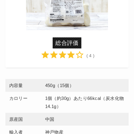
総合評価
( 4 )
内容量
450g（15個）
カロリー
1個（約30g）あたり66kcal（炭水化物
14.1g）
原産国
中国
輸入者
神戸物産