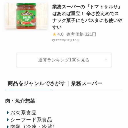
業務スーパーの『トマトサルサ』
はあれば重宝！ 辛さ控えめでス
ナック菓子にもパスタにも使いや
すい
★
4.0
参考価格
321円
2022年12月16日
通算ランキング100を見る
商品をジャンルでさがす｜業務スーパー
肉・魚介惣菜
お肉系食品
シーフード系食品
肉類（冷凍・冷蔵）