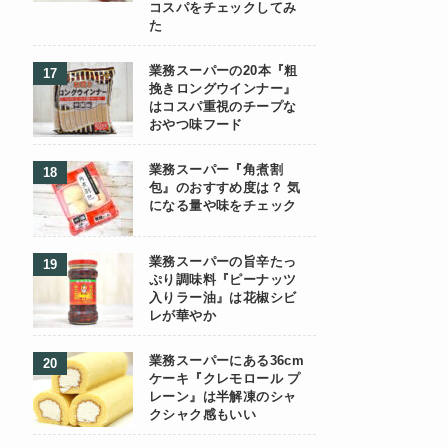
コスパをチェックしてみ
た
業務スーパーの20本『粗
挽きロングウインナー』
はコスパ重視のチープな
おやつ味フード
業務スーパー『角煮割
包』のおすすめ度は？ 気
になる量や味をチェック
業務スーパーの旨辛たっ
ぷり調味料『ピーナッツ
入りラー油』は花椒シビ
レが華やか
業務スーパーにある36cm
ケーキ『クレモロール プ
レーン』は半解凍のシャ
クシャク感もいい