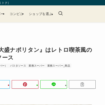
［ミトク］
パー
コンビニ
ショップを選ぶ
『大盛ナポリタン』はレトロ喫茶風の
ソース
パー）
パスタソース
業務スーパー
業務スーパー_商品
T