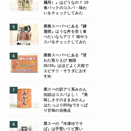
麺用）』はどうなの？ 10
食パックのコスパ・味わ
いをチェックしてみた
業務スーパーにある『鰻
蒲焼』はうな丼を安く食
べたいならアリ？ 味やコ
スパをチェックしてみた
業務スーパーにある『背
わた取りえび 無頭
26/30』はほどよく大粒で
エビチリ・サラダにおす
すめ
業スーの訳アリ系みかん
缶詰はコスパよし！ 『美
味しさそのままみかん』
はたっぷり850gでさっぱ
り甘味の合格点
業スーの『冷凍ゆでそ
ば』は手堅いリピ買い