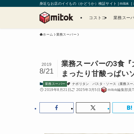
身近なお店のイイもの（かどうか）検証サイト | mitok
コストコ
業務スー
ホーム
業務スーパー
業務スーパーの3食
2019
8/21
まったり甘酸っぱい
業務スーパー
ナポリタン
パスタ・ソース（業務スー
2019年8月21日
2025年3月5日
mitok編集部員