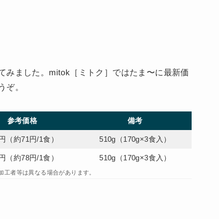
みました。mitok［ミトク］ではたま〜に最新価
うぞ。
参考価格
備考
2円（約71円/1食）
510g（170g×3食入）
5円（約78円/1食）
510g（170g×3食入）
加工者等は異なる場合があります。