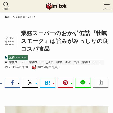
検索
メニュー
ホーム
業務スーパー
業務スーパーのおかず缶詰『牡蠣
2019
スモーク』は旨みがみっしりの良
8/20
コスパ食品
業務スーパー
業務スーパー
業務スーパー_商品
牡蠣
缶詰
缶詰（業務スーパー）
2019年8月20日
mitok編集部員T