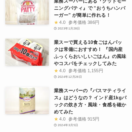
業務スーパーにある『グッドモー
ニングパティ』で “おうちハンバ
ーガー” が簡単に作れる！
★
4.0
参考価格
386円
2023年1月28日
業スーで買える10食ごはんパッ
クは常備におすすめ！ 『国内産
ふっくらおいしいごはん』の風味
やコスパをチェックしてみた
★
4.0
参考価格
1,155円
2024年12月26日
業務スーパーの『バスマティライ
ス』はどうなの？ インド産1kgパ
ックの炊き方・風味・食感を確か
めてみた
★
4.0
参考価格
915円
2024年3月5日