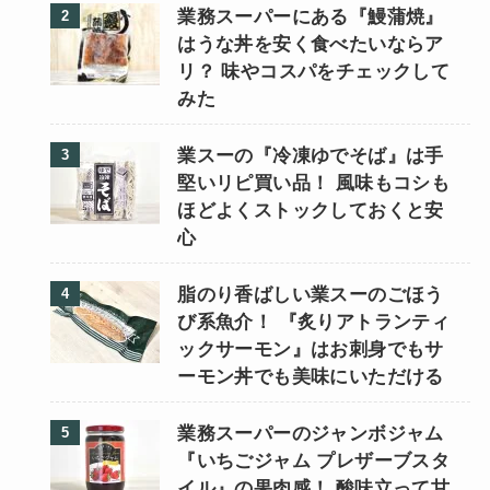
業務スーパーにある『鰻蒲焼』
はうな丼を安く食べたいならア
リ？ 味やコスパをチェックして
みた
業スーの『冷凍ゆでそば』は手
堅いリピ買い品！ 風味もコシも
ほどよくストックしておくと安
心
脂のり香ばしい業スーのごほう
び系魚介！ 『炙りアトランティ
ックサーモン』はお刺身でもサ
ーモン丼でも美味にいただける
業務スーパーのジャンボジャム
『いちごジャム プレザーブスタ
イル』の果肉感！ 酸味立って甘