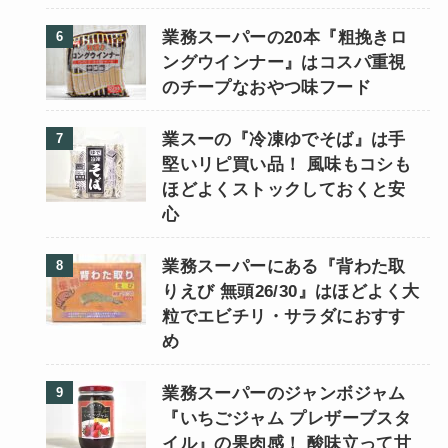
業務スーパーの20本『粗挽きロ
ングウインナー』はコスパ重視
のチープなおやつ味フード
業スーの『冷凍ゆでそば』は手
堅いリピ買い品！ 風味もコシも
ほどよくストックしておくと安
心
業務スーパーにある『背わた取
りえび 無頭26/30』はほどよく大
粒でエビチリ・サラダにおすす
め
業務スーパーのジャンボジャム
『いちごジャム プレザーブスタ
イル』の果肉感！ 酸味立って甘