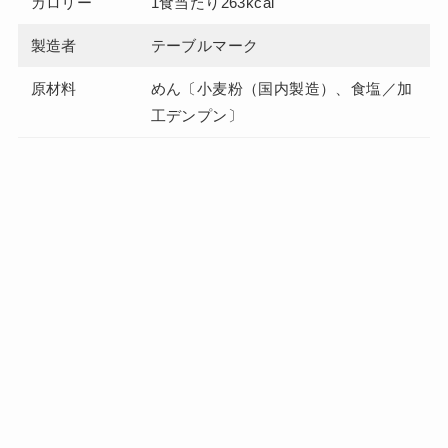
カロリー
1食当たり263kcal
製造者
テーブルマーク
原材料
めん〔小麦粉（国内製造）、食塩／加
工デンプン〕