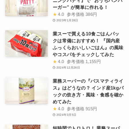
ニングパティ』で “おうちハンバ
ーガー” が簡単に作れる！
★
4.0
参考価格
386円
2023年1月28日
業スーで買える10食ごはんパッ
クは常備におすすめ！ 『国内産
ふっくらおいしいごはん』の風味
やコスパをチェックしてみた
★
4.0
参考価格
1,155円
2024年12月26日
業務スーパーの『バスマティライ
ス』はどうなの？ インド産1kgパ
ックの炊き方・風味・食感を確か
めてみた
★
4.0
参考価格
915円
2024年3月5日
短時間でトロトロ！ 業務スーパ