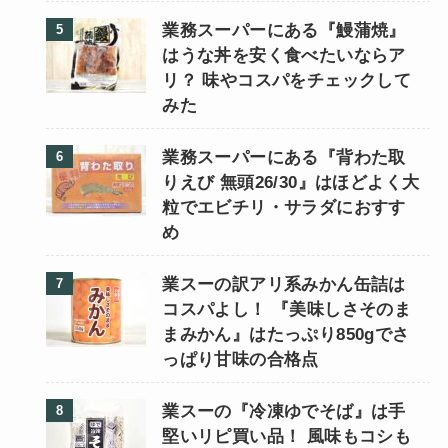
業務スーパーにある『鰻蒲焼』
はうな丼を安く食べたいならア
リ？ 味やコスパをチェックして
みた
業務スーパーにある『背わた取
りえび 無頭26/30』はほどよく大
粒でエビチリ・サラダにおすす
め
業スーの訳アリ系みかん缶詰は
コスパよし！ 『美味しさそのま
まみかん』はたっぷり850gでさ
っぱり甘味の合格点
業スーの『冷凍ゆでそば』は手
堅いリピ買い品！ 風味もコシも