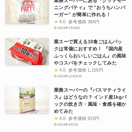
業務スーパーにある『グッドモー
ニングパティ』で “おうちハンバ
ーガー” が簡単に作れる！
★
4.0
参考価格
386円
2023年1月28日
業スーで買える10食ごはんパッ
クは常備におすすめ！ 『国内産
ふっくらおいしいごはん』の風味
やコスパをチェックしてみた
★
4.0
参考価格
1,155円
2024年12月26日
業務スーパーの『バスマティライ
ス』はどうなの？ インド産1kgパ
ックの炊き方・風味・食感を確か
めてみた
★
4.0
参考価格
915円
2024年3月5日