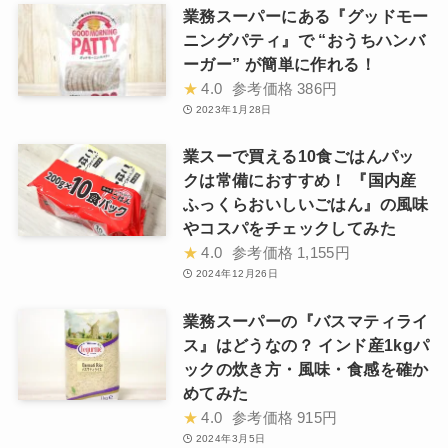
業務スーパーにある『グッドモー
ニングパティ』で “おうちハンバ
ーガー” が簡単に作れる！
★
4.0
参考価格
386円
2023年1月28日
業スーで買える10食ごはんパッ
クは常備におすすめ！ 『国内産
ふっくらおいしいごはん』の風味
やコスパをチェックしてみた
★
4.0
参考価格
1,155円
2024年12月26日
業務スーパーの『バスマティライ
ス』はどうなの？ インド産1kgパ
ックの炊き方・風味・食感を確か
めてみた
★
4.0
参考価格
915円
2024年3月5日