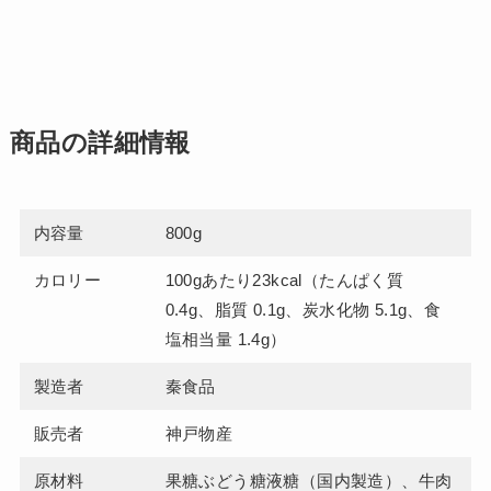
商品の詳細情報
内容量
800g
カロリー
100gあたり23kcal（たんぱく質
0.4g、脂質 0.1g、炭水化物 5.1g、食
塩相当量 1.4g）
製造者
秦食品
販売者
神戸物産
原材料
果糖ぶどう糖液糖（国内製造）、牛肉