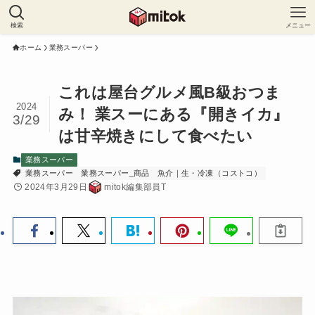
検索
メニュー
ホーム
業務スーパー
これは屋台グルメ風B級おつま
2024
み！ 業スーにある『開きイカ』
3/29
は甘辛焼きにして食べたい
業務スーパー
業務スーパー
業務スーパー_商品
魚介｜生・冷凍（コストコ）
2024年3月29日
mitok編集部員T