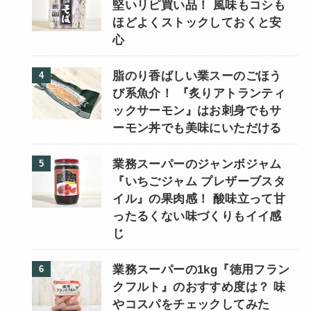
堅いリピ買い品！ 風味もコシも
ほどよくストックしておくと安
心
脂のり香ばしい業スーのごほう
び系魚介！ 『炙りアトランティ
ックサーモン』はお刺身でもサ
ーモン丼でも美味にいただける
業務スーパーのジャンボジャム
『いちごジャム プレザーブスタ
イル』の果肉感！ 酸味立って甘
ったるくない味づくりもイイ感
じ
業務スーパーの1kg『徳用フラン
クフルト』のおすすめ度は？ 味
やコスパをチェックしてみた