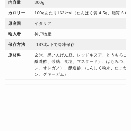
内容量
300g
カロリー
100gあたり162kcal（たんぱく質 4.5g、脂質 6.0
原産国
イタリア
輸入者
神戸物産
保存方法
-18℃以下で冷凍保存
原材料
玄米、黒いんげん豆、レッドキヌア、とうもろこ
醸造酢、砂糖、食塩、マスタード）、はちみつ、
ン、オレガノ）、醸造酢、にんにく粉末、たまね
ン、グァーガム）