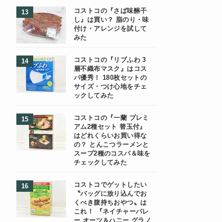
コストコの『さば味醂干
し』は買い？ 脂のり・味
付け・アレンジを試して
みた
コストコの『リブふわ 3
層不織布マスク』はコス
パ優秀！ 180枚セットの
サイズ・つけ心地をチェ
ックしてみた
コストコの『一蘭 プレミ
アム2種セット 替玉付』
はどれくらいお買い得な
の？ とんこつラーメンと
スープ2種のコスパ＆味を
チェックしてみた
コストコでゲットしたい
〝バッグに放り込んでお
くべき腹持ちおやつ〟は
これ！ 『ネイチャーバレ
ー オーツ＆ハニー グラノ