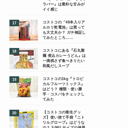
ラバー』は素朴な甘みが
イイ感じ
コストコの「48本入りア
ルカリ乾電池」は買って
も大丈夫か？ ガチ検証し
てみたところ……
コストコにある『石丸製
麺 煮込カレーうどん』は
一滴残さず食べきりたい
和風だしスープ
コストコの1kg『トロピ
カルフルーツミックス』
はどう？ 種類・使い勝
手・コスパをチェックし
てみた
【コストコの衛生グッ
ズ】使い捨て手袋『ニト
リルグローブ』はどうな
の？ S/M/Lサイズの使用