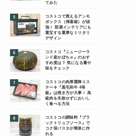
てみた
コストコで買えるアンモ
ボックス（弾薬箱）が頑
強！ 部屋インテリアにも
重宝する重厚なミリタリ
デザイン
コストコ『ニュージーラ
ンド産かぼちゃ』のおす
すめ度は？ 気になる量や
味をチェック
コストコの肉厚霜降りス
テーキ『黒毛和牛 4等
級』は焼き方が大事！ 高
級肉を失敗せずにおいし
く食べる方法
コストコの調味料『ブラ
ックトリュフソース』で
コク深パスタが簡単に作
れる