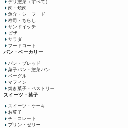
デリ惣菜（すべて）
肉・焼肉
魚介・シーフード
寿司・ちらし
サンドイッチ
ピザ
サラダ
フードコート
パン・ベーカリー
パン・ブレッド
菓子パン・惣菜パン
ベーグル
マフィン
焼き菓子・ペストリー
スイーツ・菓子
スイーツ・ケーキ
お菓子
チョコレート
プリン・ゼリー