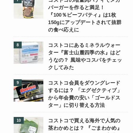
コストコの増量肉パティでメガ
バーガーを作ると満足！
『100％ビーフパティ』は1枚
150gにアップデートされて抜群
の食べ応えに
コストコにあるミネラルウォー
ター『富士山麓四季の水』はど
うなの？ 風味やコスパをチェッ
クしてみた
コストコ会員をダウングレード
するには？ 「エグゼクティブ」
から年会費の安い「ゴールドス
ター」に切り替える方法
コストコで買える海外で人気の
茎わかめとは？ 『ごまわかめ』