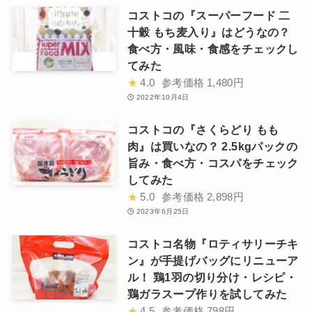
コストコの『スーパーフード 二
十穀 もち麦入り』はどうなの？
食べ方・風味・食感をチェックし
てみた
★
4.0
参考価格
1,480円
2022年10月4日
コストコの『さくらどり もも
肉』は買いなの？ 2.5kgパックの
旨み・食べ方・コスパをチェック
してみた
★
5.0
参考価格
2,898円
2023年6月25日
コストコ名物『ロティサリーチキ
ン』が手提げバッグにリニューア
ル！ 鶏1羽の切り分け・レシピ・
鶏ガラスープ作りを試してみた
★
4.5
参考価格
798円