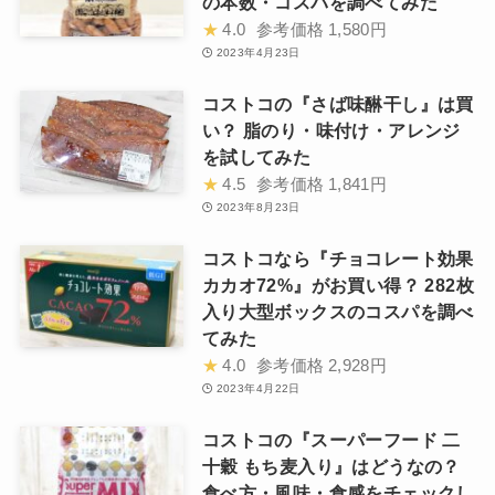
の本数・コスパを調べてみた
★
4.0
参考価格
1,580円
2023年4月23日
コストコの『さば味醂干し』は買
い？ 脂のり・味付け・アレンジ
を試してみた
★
4.5
参考価格
1,841円
2023年8月23日
コストコなら『チョコレート効果
カカオ72%』がお買い得？ 282枚
入り大型ボックスのコスパを調べ
てみた
★
4.0
参考価格
2,928円
2023年4月22日
コストコの『スーパーフード 二
十穀 もち麦入り』はどうなの？
食べ方・風味・食感をチェックし