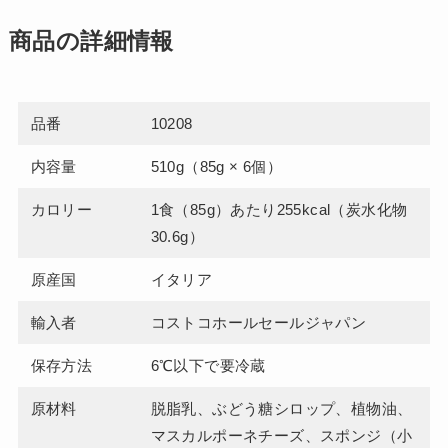
商品の詳細情報
品番
10208
内容量
510g（85g × 6個）
カロリー
1食（85g）あたり255kcal（炭水化物
30.6g）
原産国
イタリア
輸入者
コストコホールセールジャパン
保存方法
6℃以下で要冷蔵
原材料
脱脂乳、ぶどう糖シロップ、植物油、
マスカルポーネチーズ、スポンジ（小