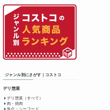
ジャンル別にさがす｜コストコ
デリ惣菜
デリ惣菜（すべて）
肉・焼肉
魚介・シーフード