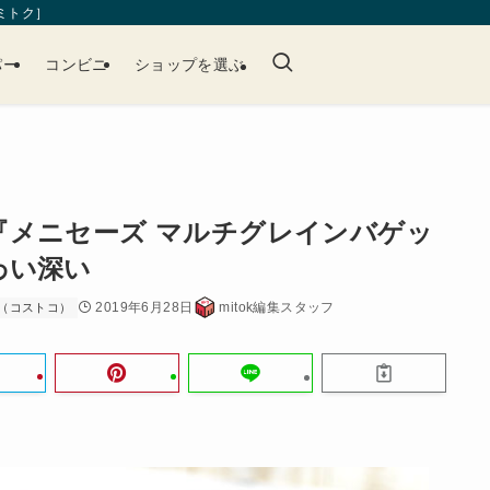
［ミトク］
パー
コンビニ
ショップを選ぶ
『メニセーズ マルチグレインバゲッ
わい深い
2019年6月28日
mitok編集スタッフ
（コストコ）