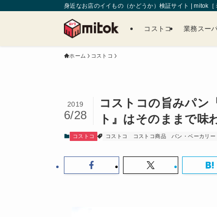
身近なお店のイイもの（かどうか）検証サイト | mitok
コストコ
業務スー
ホーム
コストコ
コストコの旨みパン
2019
6/28
ト』はそのままで味
コストコ
コストコ
コストコ商品
パン・ベーカリー