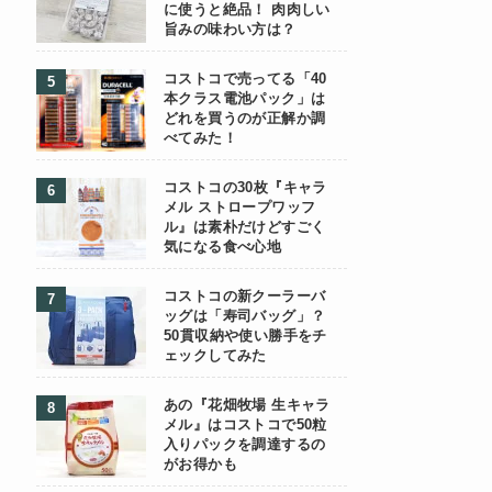
に使うと絶品！ 肉肉しい
旨みの味わい方は？
コストコで売ってる「40
本クラス電池パック」は
どれを買うのが正解か調
べてみた！
コストコの30枚『キャラ
メル ストロープワッフ
ル』は素朴だけどすごく
気になる食べ心地
コストコの新クーラーバ
ッグは「寿司バッグ」？
50貫収納や使い勝手をチ
ェックしてみた
あの『花畑牧場 生キャラ
メル』はコストコで50粒
入りパックを調達するの
がお得かも