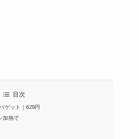
目次
バゲット｜629円
ン加熱で