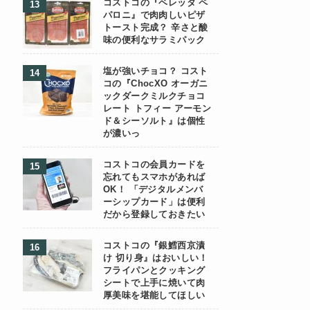
コストコの『ベレッタ ペ
パロニ』で肉肉しいピザ
トースト完成？ 辛さと酸
味の便利なサラミパック
塩が強いチョコ？ コスト
コの『ChocXO オーガニ
ックダークミルクチョコ
レート トフィー アーモン
ド＆シーソルト』は個性
が濃いっ
コストコの会員カードを
忘れてもスマホがあれば
OK！ 「デジタルメンバ
ーシップカード」は便利
だから登録しておきたい
コストコの『銀鱈西京漬
け 切り身』はおいしい！
フライパンとクッキング
シートで上手に焼いて肉
厚美味を堪能してほしい