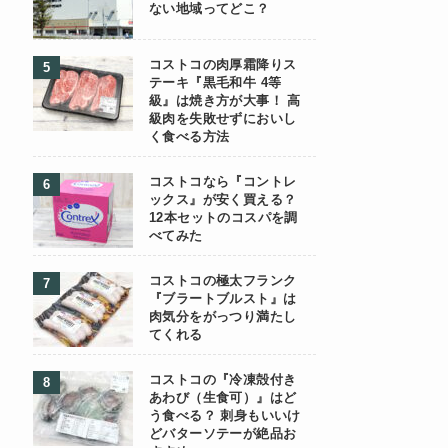
ない地域ってどこ？
コストコの肉厚霜降りス
テーキ『黒毛和牛 4等
級』は焼き方が大事！ 高
級肉を失敗せずにおいし
く食べる方法
コストコなら『コントレ
ックス』が安く買える？
12本セットのコスパを調
べてみた
コストコの極太フランク
『ブラートブルスト』は
肉気分をがっつり満たし
てくれる
コストコの『冷凍殻付き
あわび（生食可）』はど
う食べる？ 刺身もいいけ
どバターソテーが絶品お