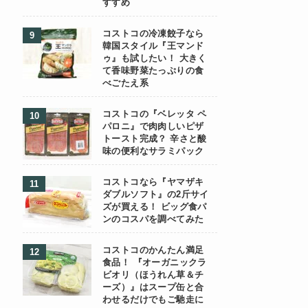
すすめ
コストコの冷凍餃子なら
韓国スタイル『王マンド
ゥ』も試したい！ 大きく
て香味野菜たっぷりの食
べごたえ系
コストコの『ベレッタ ペ
パロニ』で肉肉しいピザ
トースト完成？ 辛さと酸
味の便利なサラミパック
コストコなら『ヤマザキ
ダブルソフト』の2斤サイ
ズが買える！ ビッグ食パ
ンのコスパを調べてみた
コストコのかんたん満足
食品！ 『オーガニックラ
ビオリ（ほうれん草＆チ
ーズ）』はスープ缶と合
わせるだけでもご馳走に