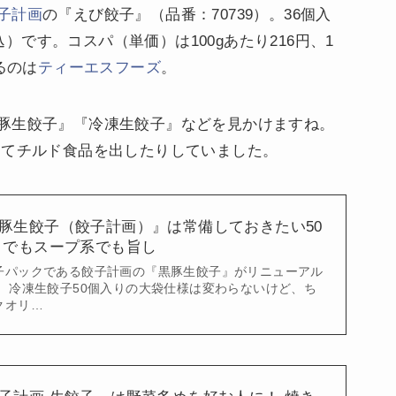
子計画
の『えび餃子』（品番：70739）。36個入
税込）です。コスパ（単価）は100gあたり216円、1
るのは
ティーエスフーズ
。
豚生餃子』『冷凍生餃子』などを見かけますね。
んてチルド食品を出したりしていました。
豚生餃子（餃子計画）』は常備しておきたい50
きでもスープ系でも旨し
子パックである餃子計画の『黒豚生餃子』がリニューアル
。 冷凍生餃子50個入りの大袋仕様は変わらないけど、ち
クオリ…