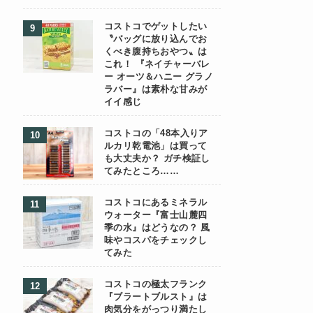
コストコでゲットしたい
〝バッグに放り込んでお
くべき腹持ちおやつ〟は
これ！ 『ネイチャーバレ
ー オーツ＆ハニー グラノ
ラバー』は素朴な甘みが
イイ感じ
コストコの「48本入りア
ルカリ乾電池」は買って
も大丈夫か？ ガチ検証し
てみたところ……
コストコにあるミネラル
ウォーター『富士山麓四
季の水』はどうなの？ 風
味やコスパをチェックし
てみた
コストコの極太フランク
『ブラートブルスト』は
肉気分をがっつり満たし