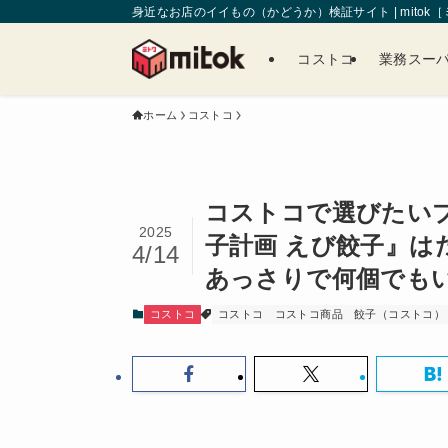
身近なお店のイイもの（かどうか）検証サイト | mitok
コストコ
業務スー
ホーム
コストコ
コストコで選びたい
2025
子計画 えび餃子』は
4/14
あっさりで何個でも
コストコ
コストコ
コストコ商品
餃子（コストコ）