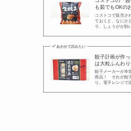
コストコの『餃
も茹でもOKの
コストコで販売さ
ておくと、なにかと
ラ、しょうがが効
あわせて読みたい
餃子計画が作っ
は大粒ふんわり
餃子メーカーが本
商品！ それが餃子
り。電子レンジで