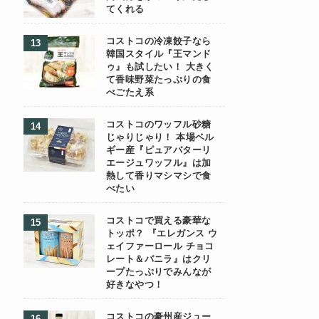
てくれる
コストコの冷凍餃子なら
韓国スタイル『王マンド
ゥ』も試したい！ 大きく
て香味野菜たっぷりの食
べごたえ系
コストコのワッフル砂糖
じゃりじゃり！ 本場ベル
ギー産『ピュアバターリ
エージュワッフル』は加
熱して香りマシマシで食
べたい
コストコで買える豪華な
トッポ？ 『エレガンス ウ
ェイファーロール チョコ
レート＆バニラ』はクリ
ープたっぷりでみんなが
好きなやつ！
コストコの豪州産ジュー