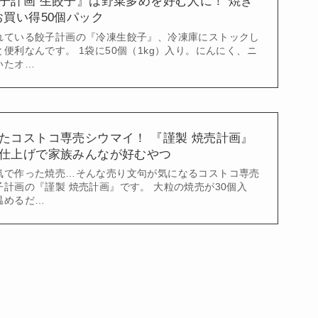
子計画 生餃子』は野菜多めを好む人に！ 焼き
お買い得50個パック
れている餃子計画の『冷凍生餃子』、冷凍庫にストックし
便利なんです。 1袋に50個（1kg）入り。にんにく、ニ
いたオ…
たコストコ専売シウマイ！ 『謹製 焼売計画』
仕上げで家族みんなが好むやつ
気で作った焼売…そんな売り文句が気になるコストコ専売
計画の『謹製 焼売計画』です。 大粒の焼売が30個入
温めるだ…