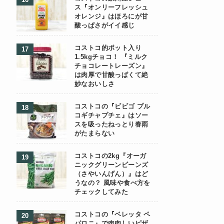
ス『オンリーフレッシュ
オレンジ』はほろにが甘
酸っぱさがイイ感じ
コストコ的ポット入り
1.5kgチョコ！ 『ミルク
チョコレートレーズン』
は肉厚で甘酸っぱくて絶
妙なおいしさ
コストコの『ビビゴ プル
コギチャプチェ』はソー
スを吸ったねっとり春雨
がたまらない
コストコの2kg『オーガ
ニックグリーンビーンズ
（さやいんげん）』はど
うなの？ 風味や食べ方を
チェックしてみた
コストコの『ベレッタ ペ
パロニ』で肉肉しいピザ