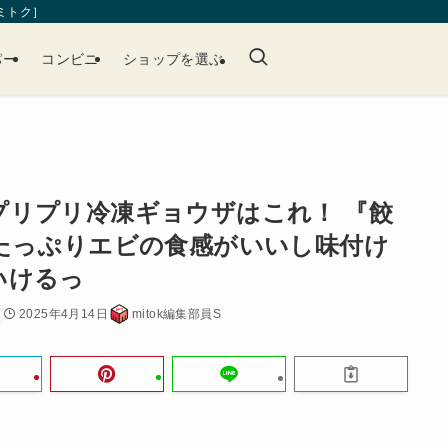
［ミトク］
パー
コンビニ
ショップを選ぶ
プリプリ冷凍ギョウザはこれ！ 『餃
たっぷりエビの食感がいいし味付け
いけるっ
2025年4月14日
mitok編集部員S