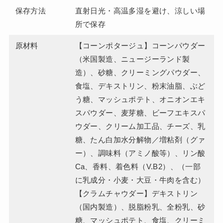
保存方法
直射日光・高温多湿を避け、涼しい場
所で保存
原材料
【コーンポタージュ】コーンパウダー
（米国製造、ニュージーランド製
造）、砂糖、クリーミングパウダー、
食塩、デキストリン、粉末油脂、ぶど
う糖、マッシュポテト、オニオンエキ
スパウダー、麦芽糖、ビーフエキスパ
ウダー、クリーム加工品、チーズ、乳
糖、たん白加水分解物／増粘剤（グァ
ー）、調味料（アミノ酸等）、リン酸
Ca、香料、着色料（V.B2）、（一部
に乳成分・小麦・大豆・牛肉を含む）
【クラムチャウダー】デキストリン
（国内製造）、脱脂粉乳、全粉乳、砂
糖、マッシュポテト、食塩、クリーミ