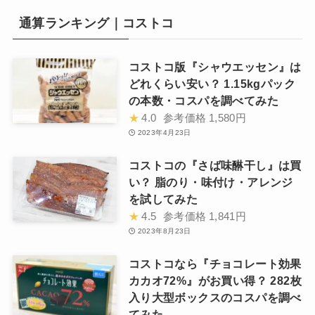
通算ランキング｜コストコ
コストコ版『シャウエッセン』は
どれくらい安い？ 1.15kgパック
の本数・コスパを調べてみた
★
4.0
参考価格
1,580円
2023年4月23日
コストコの『さば味醂干し』は買
い？ 脂のり・味付け・アレンジ
を試してみた
★
4.5
参考価格
1,841円
2023年8月23日
コストコなら『チョコレート効果
カカオ72%』がお買い得？ 282枚
入り大型ボックスのコスパを調べ
てみた