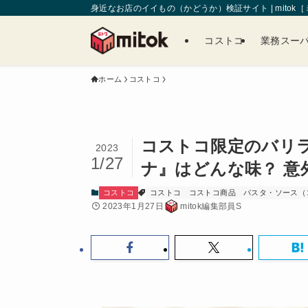
身近なお店のイイもの（かどうか）検証サイト | mitok
コストコ
業務スー
ホーム
コストコ
コストコ限定のバリ
2023
1/27
ナ』はどんな味？ 意
コストコ
コストコ
コストコ商品
パスタ・ソース（
2023年1月27日
mitok編集部員S