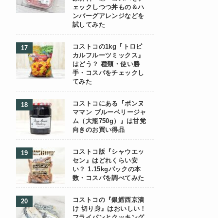
ェックしつつ丼もの＆ハ
ンバーグアレンジなどを
試してみた
コストコの1kg『トロピ
カルフルーツミックス』
はどう？ 種類・使い勝
手・コスパをチェックし
てみた
コストコにある『ボンヌ
ママン ブルーベリージャ
ム（大瓶750g）』は甘党
向きのお買い得品
コストコ版『シャウエッ
セン』はどれくらい安
い？ 1.15kgパックの本
数・コスパを調べてみた
コストコの『銀鱈西京漬
け 切り身』はおいしい！
フライパンとクッキング