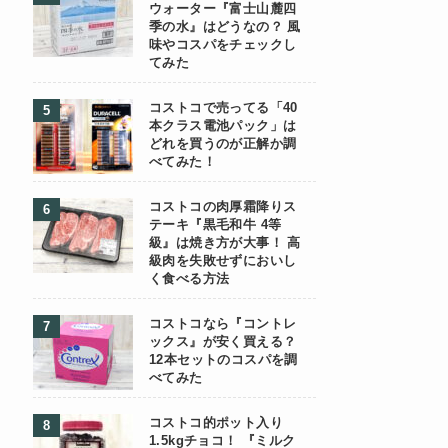
ウォーター『富士山麓四
季の水』はどうなの？ 風
味やコスパをチェックし
てみた
コストコで売ってる「40
本クラス電池パック」は
どれを買うのが正解か調
べてみた！
コストコの肉厚霜降りス
テーキ『黒毛和牛 4等
級』は焼き方が大事！ 高
級肉を失敗せずにおいし
く食べる方法
コストコなら『コントレ
ックス』が安く買える？
12本セットのコスパを調
べてみた
コストコ的ポット入り
1.5kgチョコ！ 『ミルク