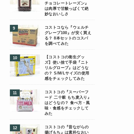
チョコレートレーズン』
は肉厚で甘酸っぱくて絶
妙なおいしさ
コストコなら『ウェルチ
グレープ100』が安く買え
る？ 8本セットのコスパ
を調べてみた
【コストコの衛生グッ
ズ】使い捨て手袋『ニト
リルグローブ』はどうな
の？ S/M/Lサイズの使用
感をチェックしてみた
コストコの『スーパーフ
ード 二十穀 もち麦入り』
はどうなの？ 食べ方・風
味・食感をチェックして
みた
コストコの『昔ながらの
揚げもち』は素朴なおい