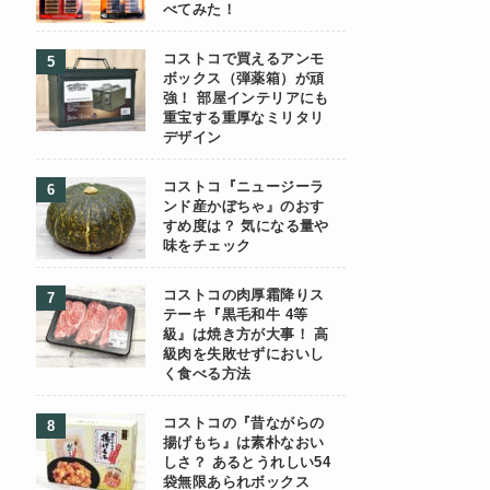
べてみた！
コストコで買えるアンモ
ボックス（弾薬箱）が頑
強！ 部屋インテリアにも
重宝する重厚なミリタリ
デザイン
コストコ『ニュージーラ
ンド産かぼちゃ』のおす
すめ度は？ 気になる量や
味をチェック
コストコの肉厚霜降りス
テーキ『黒毛和牛 4等
級』は焼き方が大事！ 高
級肉を失敗せずにおいし
く食べる方法
コストコの『昔ながらの
揚げもち』は素朴なおい
しさ？ あるとうれしい54
袋無限あられボックス