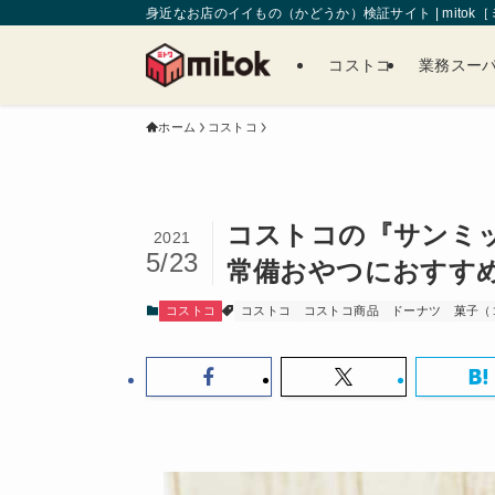
身近なお店のイイもの（かどうか）検証サイト | mitok
コストコ
業務スー
ホーム
コストコ
コストコの『サンミッ
2021
5/23
常備おやつにおすす
コストコ
コストコ
コストコ商品
ドーナツ
菓子（