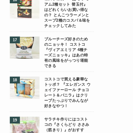
アム2種セット 替玉付』
はどれくらいお買い得な
の？ とんこつラーメンと
スープ2種のコスパ＆味を
チェックしてみた
ブルーチーズ好きのため
のニョッキ！ コストコ
『ヴィアエミリア 4種チ
ーズニョッキ』はあの特
有の風味をがっつり堪能
できる
コストコで買える豪華な
トッポ？ 『エレガンス ウ
ェイファーロール チョコ
レート＆バニラ』はクリ
ープたっぷりでみんなが
好きなやつ！
サラチキ作りにはコスト
コの『さくらどり ささみ
（筋きり）』がおすす