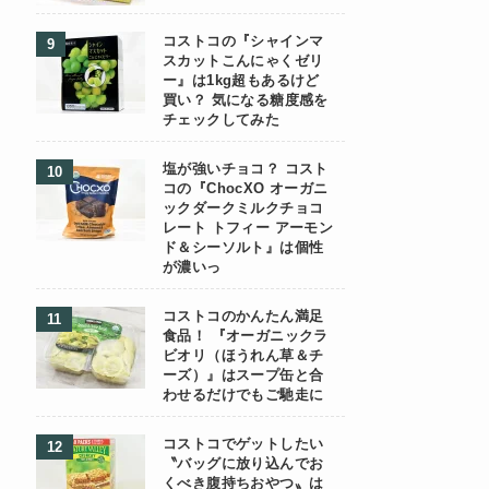
コストコの『シャインマ
スカットこんにゃくゼリ
ー』は1kg超もあるけど
買い？ 気になる糖度感を
チェックしてみた
塩が強いチョコ？ コスト
コの『ChocXO オーガニ
ックダークミルクチョコ
レート トフィー アーモン
ド＆シーソルト』は個性
が濃いっ
コストコのかんたん満足
食品！ 『オーガニックラ
ビオリ（ほうれん草＆チ
ーズ）』はスープ缶と合
わせるだけでもご馳走に
コストコでゲットしたい
〝バッグに放り込んでお
くべき腹持ちおやつ〟は