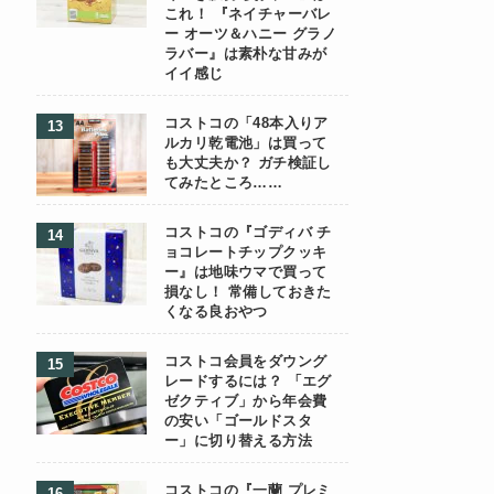
これ！ 『ネイチャーバレ
ー オーツ＆ハニー グラノ
ラバー』は素朴な甘みが
イイ感じ
コストコの「48本入りア
ルカリ乾電池」は買って
も大丈夫か？ ガチ検証し
てみたところ……
コストコの『ゴディバ チ
ョコレートチップクッキ
ー』は地味ウマで買って
損なし！ 常備しておきた
くなる良おやつ
コストコ会員をダウング
レードするには？ 「エグ
ゼクティブ」から年会費
の安い「ゴールドスタ
ー」に切り替える方法
コストコの『一蘭 プレミ