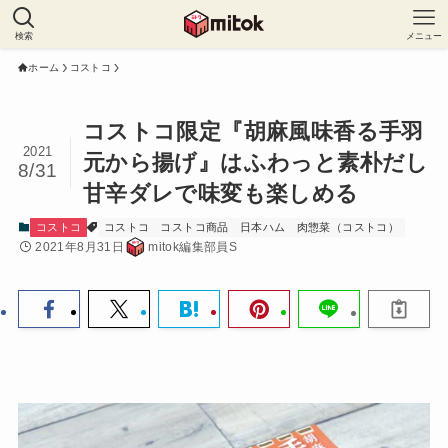
検索
メニュー
ホーム
コストコ
コストコ限定『胡麻風味香る手羽
2021
元から揚げ』はふわっと素朴だし
8/31
甘辛ダレで味変も楽しめる
コストコ
コストコ
コストコ商品
日本ハム
肉惣菜（コストコ）
2021年8月31日
mitok編集部員S