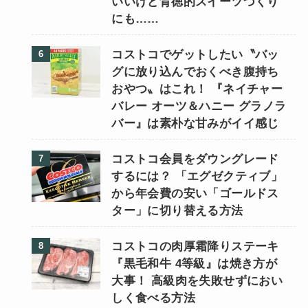
いいけど背徳的スイーツづくり
にも……
コストコでゲットしたい〝バッ
グに放り込んでおくべき腹持ち
おやつ〟はこれ！ 『ネイチャー
バレー オーツ＆ハニー グラノラ
バー』は素朴な甘みがイイ感じ
コストコ会員をダウングレード
するには？ 「エグゼクティブ」
から年会費の安い「ゴールドス
ター」に切り替える方法
コストコの肉厚霜降りステーキ
『黒毛和牛 4等級』は焼き方が
大事！ 高級肉を失敗せずにおい
しく食べる方法