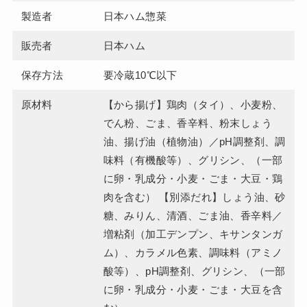
製造者
日本ハム惣菜
販売者
日本ハム
保存方法
要冷蔵10℃以下
原材料
【から揚げ】鶏肉（タイ）、小麦粉、
でん粉、ごま、香辛料、粉末しょう
油、揚げ油（植物油）／pH調整剤、調
味料（有機酸等）、グリシン、（一部
に卵・乳成分・小麦・ごま・大豆・鶏
肉を含む） 【別添だれ】しょう油、砂
糖、みりん、清酒、ごま油、香辛料／
増粘剤（加工デンプン、キサンタンガ
ム）、カラメル色素、調味料（アミノ
酸等）、pH調整剤、グリシン、（一部
に卵・乳成分・小麦・ごま・大豆を含