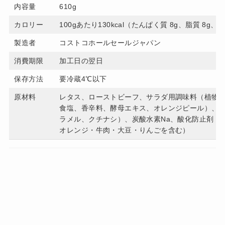
内容量
610g
カロリー
100gあたり130kcal（たんぱく質 8g、脂質 8g、
製造者
コストコホールセールジャパン
消費期限
加工日の翌日
保存方法
要冷蔵4℃以下
原材料
レタス、ローストビーフ、サラダ用調味料（植物
食塩、香辛料、酵母エキス、オレンジピール）、
ラメル、クチナシ）、炭酸水素Na、酸化防止剤（
オレンジ・牛肉・大豆・りんごを含む）