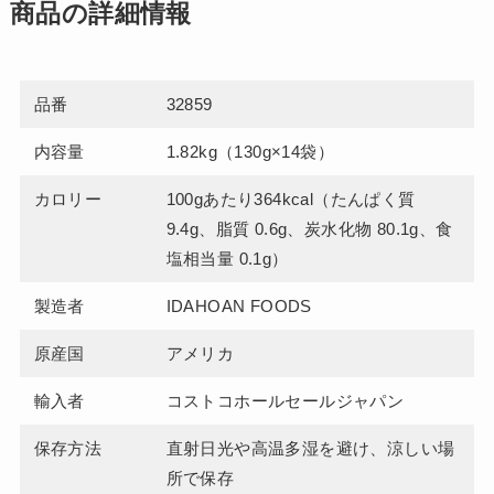
商品の詳細情報
品番
32859
内容量
1.82kg（130g×14袋）
カロリー
100gあたり364kcal（たんぱく質
9.4g、脂質 0.6g、炭水化物 80.1g、食
塩相当量 0.1g）
製造者
IDAHOAN FOODS
原産国
アメリカ
輸入者
コストコホールセールジャパン
保存方法
直射日光や高温多湿を避け、涼しい場
所で保存