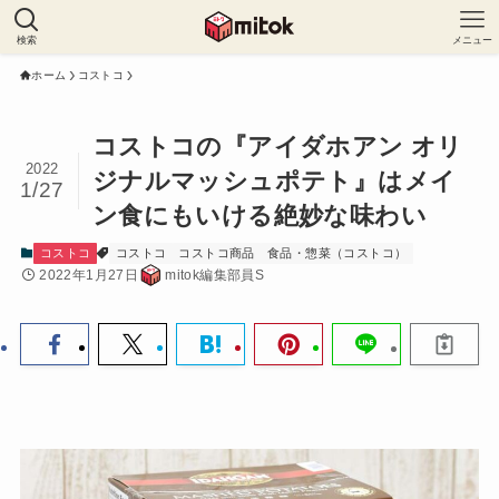
検索
メニュー
ホーム
コストコ
コストコの『アイダホアン オリ
2022
ジナルマッシュポテト』はメイ
1/27
ン食にもいける絶妙な味わい
コストコ
コストコ
コストコ商品
食品・惣菜（コストコ）
2022年1月27日
mitok編集部員S