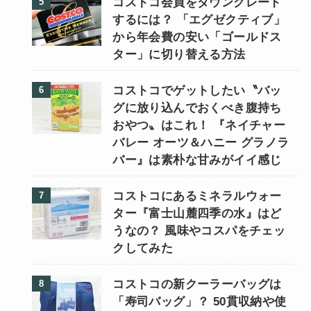
コストコ会員をダウングレード
するには？ 「エグゼクティブ」
から年会費の安い「ゴールドス
ター」に切り替える方法
コストコでゲットしたい〝バッ
グに放り込んでおくべき腹持ち
おやつ〟はこれ！ 『ネイチャー
バレー オーツ＆ハニー グラノラ
バー』は素朴な甘みがイイ感じ
コストコにあるミネラルウォー
ター『富士山麓四季の水』はど
うなの？ 風味やコスパをチェッ
クしてみた
コストコの新クーラーバッグは
「寿司バッグ」？ 50貫収納や使