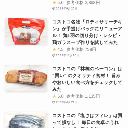
★
5.0
参考価格
2,898円
2023年6月25日
コストコ名物『ロティサリーチキ
ン』が手提げバッグにリニューア
ル！ 鶏1羽の切り分け・レシピ・
鶏ガラスープ作りを試してみた
★
4.5
参考価格
798円
2023年11月26日
コストコの『林檎のベーコン』は
“買い” のクオリティ食材！ 旨み
やおいしい食べ方をチェックして
みた
★
5.0
参考価格
1,135円
2023年4月21日
コストコの『塩さばフィレ』は買
って損なし！ 毎日の食卓にうれ