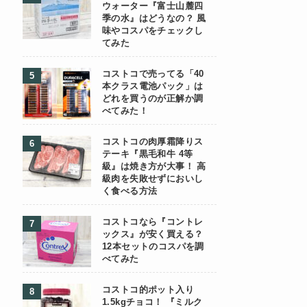
ウォーター『富士山麓四
季の水』はどうなの？ 風
味やコスパをチェックし
てみた
コストコで売ってる「40
本クラス電池パック」は
どれを買うのが正解か調
べてみた！
コストコの肉厚霜降りス
テーキ『黒毛和牛 4等
級』は焼き方が大事！ 高
級肉を失敗せずにおいし
く食べる方法
コストコなら『コントレ
ックス』が安く買える？
12本セットのコスパを調
べてみた
コストコ的ポット入り
1.5kgチョコ！ 『ミルク