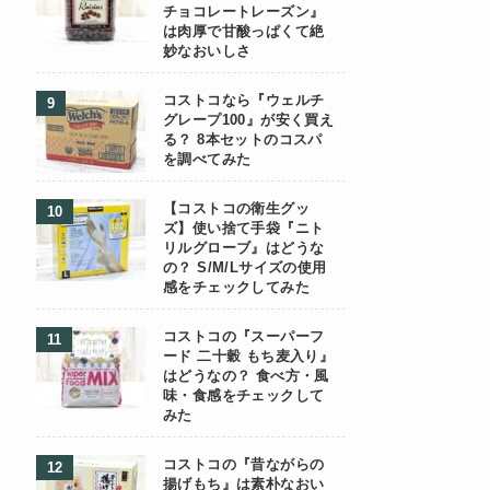
チョコレートレーズン』
は肉厚で甘酸っぱくて絶
妙なおいしさ
コストコなら『ウェルチ
グレープ100』が安く買え
る？ 8本セットのコスパ
を調べてみた
【コストコの衛生グッ
ズ】使い捨て手袋『ニト
リルグローブ』はどうな
の？ S/M/Lサイズの使用
感をチェックしてみた
コストコの『スーパーフ
ード 二十穀 もち麦入り』
はどうなの？ 食べ方・風
味・食感をチェックして
みた
コストコの『昔ながらの
揚げもち』は素朴なおい