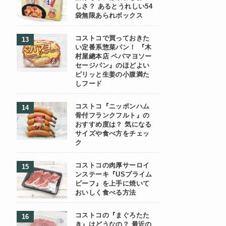
しさ？ あるとうれしい54
袋無限あられボックス
コストコで買っておきた
い定番系惣菜パン！ 『木
村屋總本店 ペパマヨソー
セージパン』のほどよい
ピリッと生姜の小腹満た
しフード
コストコ『ニッポンハム
骨付フランクフルト』の
おすすめ度は？ 気になる
サイズや食べ方をチェッ
ク
コストコの肉厚サーロイ
ンステーキ『USプライム
ビーフ』を上手に焼いて
おいしく食べる方法
コストコの『まぐろたた
き』はどうなの？ 最近の