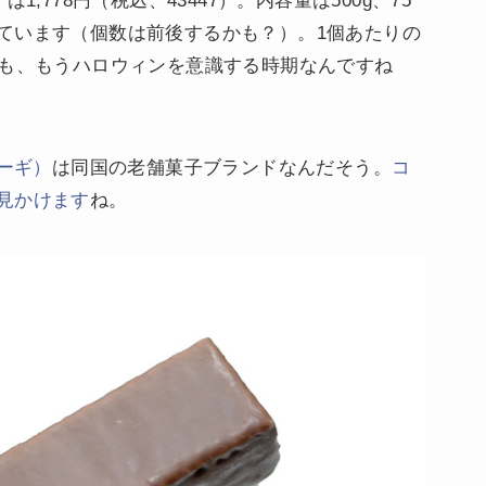
,778円（税込、43447）。内容量は500g、75
ています（個数は前後するかも？）。1個あたりの
ても、もうハロウィンを意識する時期なんですね
カーギ）
は同国の老舗菓子ブランドなんだそう。
コ
見かけます
ね。