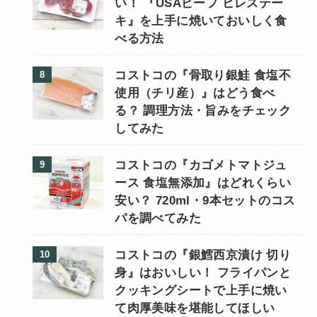
い！ 『USAビーフ ヒレステー
キ』を上手に焼いておいしく食
べる方法
コストコの『骨取り銀鮭 食塩不
使用（チリ産）』はどう食べ
る？ 調理方法・旨みをチェック
してみた
コストコの『カゴメトマトジュ
ース 食塩無添加』はどれくらい
安い？ 720ml・9本セットのコス
パを調べてみた
コストコの『銀鱈西京漬け 切り
身』はおいしい！ フライパンと
クッキングシートで上手に焼い
て肉厚美味を堪能してほしい