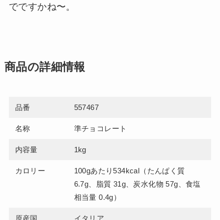
でですかね〜。
商品の詳細情報
品番
557467
名称
準チョコレート
内容量
1kg
カロリー
100gあたり534kcal（たんぱく質
6.7g、脂質 31g、炭水化物 57g、食塩
相当量 0.4g）
原産国
イタリア