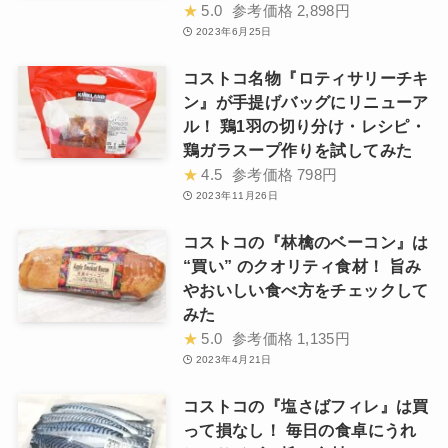
★
5.0
参考価格
2,898円
2023年6月25日
コストコ名物『ロティサリーチキ
ン』が手提げバッグにリニューア
ル！ 鶏1羽の切り分け・レシピ・
鶏ガラスープ作りを試してみた
★
4.5
参考価格
798円
2023年11月26日
コストコの『林檎のベーコン』は
“買い” のクオリティ食材！ 旨み
やおいしい食べ方をチェックして
みた
★
5.0
参考価格
1,135円
2023年4月21日
コストコの『塩さばフィレ』は買
って損なし！ 毎日の食卓にうれ