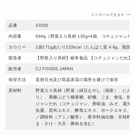
スクロールできます
品番
43392
内容量
684g（野菜入り具材 135g×4袋、コチュジャンだれ 
カロリー
1袋171gあたり222kcal（たんぱく質 4.6g、脂質 
製造者
【野菜入り具材】岐阜食品 【コチュジャンだれ】
販売者
CJ FOODS JAPAN
保存方法
直射日光及び高温多湿の場所を避けて保存
原材料
野菜入り具材［野菜（緑豆もやし（国産）、にん
り）、果糖ぶどう糖液糖、砂糖、ごま、食塩、植
ジャンだれ［コチュジャン、香味油、みそ、還元
魚醤、昆布エキス、酵母エキス、ポークエキス、
／調味料（アミノ酸等）、香辛料抽出物、甘味料（
ま・さけ・大豆・豚肉を含む）