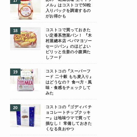
メル』はコストコで50粒
入りパックを調達するの
がお得かも
コストコで買っておきた
い定番系惣菜パン！ 『木
村屋總本店 ペパマヨソー
セージパン』のほどよい
ピリッと生姜の小腹満た
しフード
コストコの『スーパーフ
ード 二十穀 もち麦入り』
はどうなの？ 食べ方・風
味・食感をチェックして
みた
コストコの『ゴディバ チ
ョコレートチップクッキ
ー』は地味ウマで買って
損なし！ 常備しておきた
くなる良おやつ