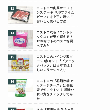
コストコの肉厚サーロイ
ンステーキ『USプライム
ビーフ』を上手に焼いて
おいしく食べる方法
コストコなら『コントレ
ックス』が安く買える？
12本セットのコスパを調
べてみた
コストコのハインツ製ソ
ース3点セット『ピクニッ
クパック』は日本では珍
しいレリッシュ入り
コストコの『花畑牧場 カ
ッテージチーズ』は個包
装で使いやすい！ 風味や
食べ方をチェックしてみ
た
あの『花畑牧場 生キャラ