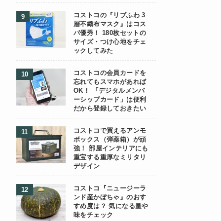
コストコの『リブふわ 3
層不織布マスク』はコス
パ優秀！ 180枚セットの
サイズ・つけ心地をチェ
ックしてみた
コストコの会員カードを
忘れてもスマホがあれば
OK！ 「デジタルメンバ
ーシップカード」は便利
だから登録しておきたい
コストコで買えるアンモ
ボックス（弾薬箱）が頑
強！ 部屋インテリアにも
重宝する重厚なミリタリ
デザイン
コストコ『ニュージーラ
ンド産かぼちゃ』のおす
すめ度は？ 気になる量や
味をチェック