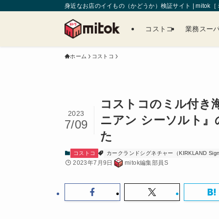
身近なお店のイイもの（かどうか）検証サイト | mitok
コストコ
業務スー
ホーム
コストコ
コストコのミル付き
2023
ニアン シーソルト
7/09
た
コストコ
カークランドシグネチャー（KIRKLAND Signa
2023年7月9日
mitok編集部員S