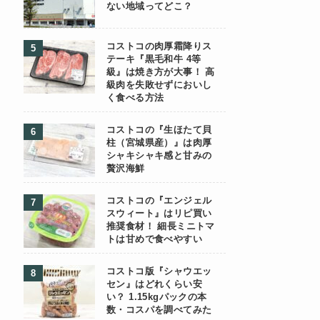
ない地域ってどこ？
コストコの肉厚霜降りス
テーキ『黒毛和牛 4等
級』は焼き方が大事！ 高
級肉を失敗せずにおいし
く食べる方法
コストコの『生ほたて貝
柱（宮城県産）』は肉厚
シャキシャキ感と甘みの
贅沢海鮮
コストコの『エンジェル
スウィート』はリピ買い
推奨食材！ 細長ミニトマ
トは甘めで食べやすい
コストコ版『シャウエッ
セン』はどれくらい安
い？ 1.15kgパックの本
数・コスパを調べてみた