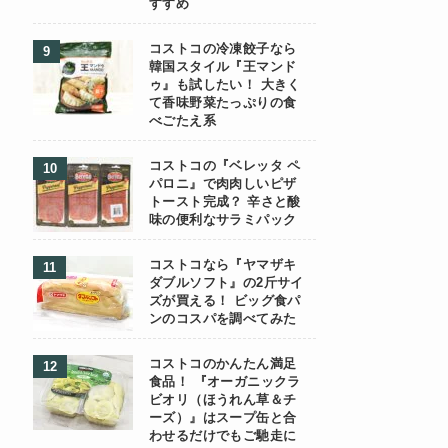
すすめ
コストコの冷凍餃子なら
韓国スタイル『王マンド
ゥ』も試したい！ 大きく
て香味野菜たっぷりの食
べごたえ系
コストコの『ベレッタ ペ
パロニ』で肉肉しいピザ
トースト完成？ 辛さと酸
味の便利なサラミパック
コストコなら『ヤマザキ
ダブルソフト』の2斤サイ
ズが買える！ ビッグ食パ
ンのコスパを調べてみた
コストコのかんたん満足
食品！ 『オーガニックラ
ビオリ（ほうれん草＆チ
ーズ）』はスープ缶と合
わせるだけでもご馳走に