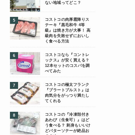
ない地域ってどこ？
コストコの肉厚霜降りス
テーキ『黒毛和牛 4等
級』は焼き方が大事！ 高
級肉を失敗せずにおいし
く食べる方法
コストコなら『コントレ
ックス』が安く買える？
12本セットのコスパを調
べてみた
コストコの極太フランク
『ブラートブルスト』は
肉気分をがっつり満たし
てくれる
コストコの『冷凍殻付き
あわび（生食可）』はど
う食べる？ 刺身もいいけ
どバターソテーが絶品お