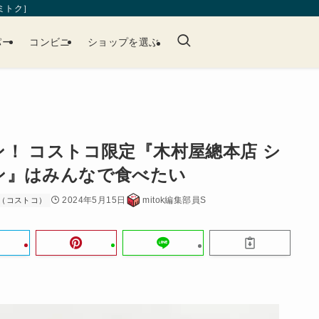
［ミトク］
パー
コンビニ
ショップを選ぶ
！ コストコ限定『木村屋總本店 シ
ン』はみんなで食べたい
2024年5月15日
mitok編集部員S
（コストコ）