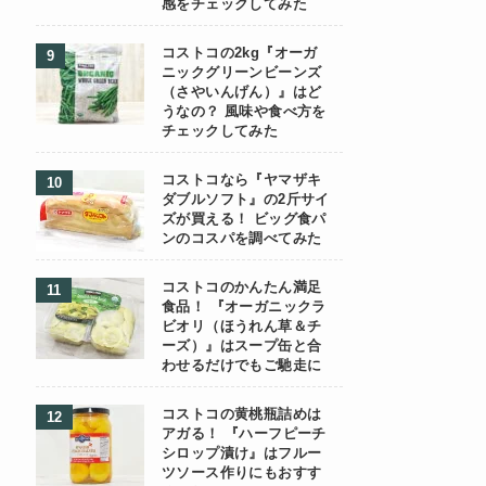
感をチェックしてみた
コストコの2kg『オーガ
ニックグリーンビーンズ
（さやいんげん）』はど
うなの？ 風味や食べ方を
チェックしてみた
コストコなら『ヤマザキ
ダブルソフト』の2斤サイ
ズが買える！ ビッグ食パ
ンのコスパを調べてみた
コストコのかんたん満足
食品！ 『オーガニックラ
ビオリ（ほうれん草＆チ
ーズ）』はスープ缶と合
わせるだけでもご馳走に
コストコの黄桃瓶詰めは
アガる！ 『ハーフピーチ
シロップ漬け』はフルー
ツソース作りにもおすす