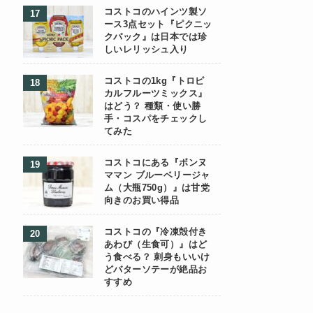
コストコのハインツ製ソ
ース3点セット『ピクニッ
クパック』は日本では珍
しいレリッシュ入り
コストコの1kg『トロピ
カルフルーツミックス』
はどう？ 種類・使い勝
手・コスパをチェックし
てみた
コストコにある『ボンヌ
ママン ブルーベリージャ
ム（大瓶750g）』は甘党
向きのお買い得品
コストコの『冷凍殻付き
あわび（生食可）』はど
う食べる？ 刺身もいいけ
どバターソテーが絶品お
すすめ