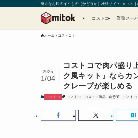
身近なお店のイイもの（かどうか）検証サイト | mitok
コストコ
業務スー
ホーム
コストコ
コストコで肉パ盛り
2025
ク風キット』ならカ
1/04
クレープが楽しめる
コストコ
コストコ
コストコ商品
肉惣菜（コストコ