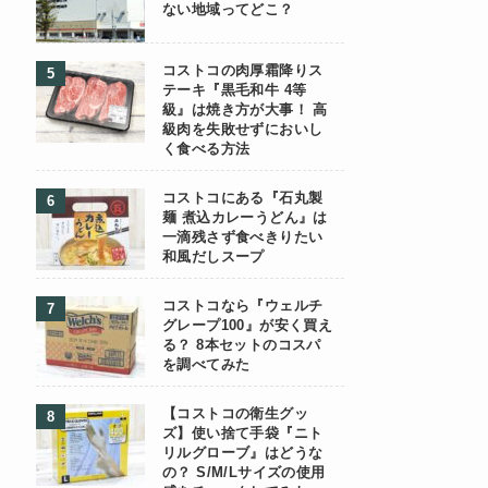
ない地域ってどこ？
コストコの肉厚霜降りス
テーキ『黒毛和牛 4等
級』は焼き方が大事！ 高
級肉を失敗せずにおいし
く食べる方法
コストコにある『石丸製
麺 煮込カレーうどん』は
一滴残さず食べきりたい
和風だしスープ
コストコなら『ウェルチ
グレープ100』が安く買え
る？ 8本セットのコスパ
を調べてみた
【コストコの衛生グッ
ズ】使い捨て手袋『ニト
リルグローブ』はどうな
の？ S/M/Lサイズの使用