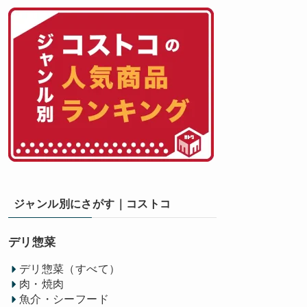
ジャンル別にさがす｜コストコ
デリ惣菜
デリ惣菜（すべて）
肉・焼肉
魚介・シーフード