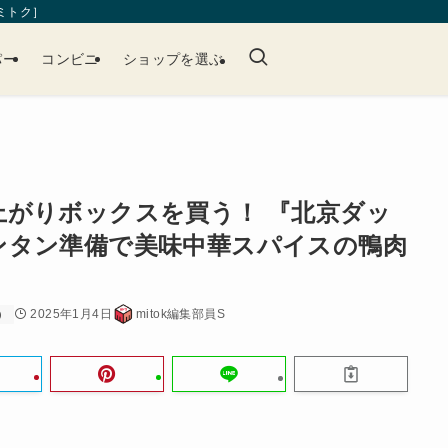
［ミトク］
パー
コンビニ
ショップを選ぶ
上がりボックスを買う！ 『北京ダッ
ンタン準備で美味中華スパイスの鴨肉
2025年1月4日
mitok編集部員S
）